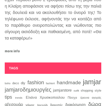
η Κλαίρη αποφάσισε να αφήσει πίσω της την παλιά
της δουλειά και να ακολουθήσει το όνειρό της! Το
τηλέφωνο έκλεισε, αφήνοντάς την να κοιτάζει από
το παράθυρο ονειροπολώντας και νιώθοντας πιο
σίγουρη αισιόδοξη και παθιασμένη, από ποτέ! «Θα
τα καταφέρω!»
more info
TAGS
jamjar
fashion
handmade
diy
deco
boho
fashion\
jamjaroδημιουργίες
jamjarstore
style
shopping
outfit
tips
Ελιάνα Χρυσικοπούλου
Πάσχα
trends
έρευνα αγοράς
δώρα
αξεσουάρ
διακόσμηση
γάμος
διακοπές
δαχτυλίδι