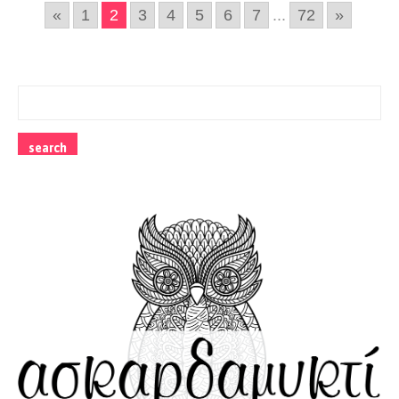
«
1
2
3
4
5
6
7
...
72
»