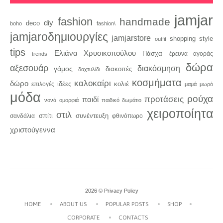
jamjar
fashion
handmade
diy
deco
boho
fashion\
jamjaroδημιουργίες
jamjarstore
style
shopping
outfit
tips
Ελιάνα Χρυσικοπούλου
Πάσχα
trends
έρευνα αγοράς
δώρα
αξεσουάρ
διακόσμηση
γάμος
διακοπές
δαχτυλίδι
κοσμήματα
καλοκαίρι
δώρο
κολιέ
ιδέες
επιλογές
μαμά
μωρό
μόδα
ρούχα
προτάσεις
παιδί
νονά
ομορφιά
παιδικό δωμάτιο
χειροποίητα
στιλ
σπίτι
συνέντευξη
σανδάλια
φθινόπωρο
χριστούγεννα
2026 ©
Privacy Policy
HOME
ABOUT US
POPULAR POSTS
SHOP
CORPORATE
CONTACTS