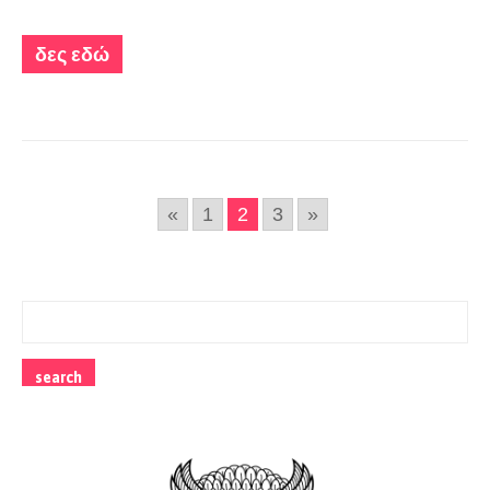
δες εδώ
«
1
2
3
»