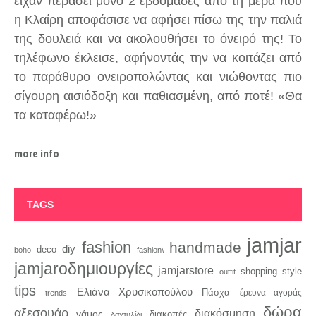
είχαν περάσει μόνο 2 εβδομάδες από τη μέρα που
η Κλαίρη αποφάσισε να αφήσει πίσω της την παλιά
της δουλειά και να ακολουθήσει το όνειρό της! Το
τηλέφωνο έκλεισε, αφήνοντάς την να κοιτάζει από
το παράθυρο ονειροπολώντας και νιώθοντας πιο
σίγουρη αισιόδοξη και παθιασμένη, από ποτέ! «Θα
τα καταφέρω!»
more info
TAGS
jamjar
fashion
handmade
diy
deco
boho
fashion\
jamjaroδημιουργίες
jamjarstore
style
shopping
outfit
tips
Ελιάνα Χρυσικοπούλου
Πάσχα
trends
έρευνα αγοράς
δώρα
αξεσουάρ
διακόσμηση
γάμος
διακοπές
δαχτυλίδι