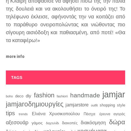
η Κλαίρη αποφάσισε να αφήσει πίσω της την παλιά
της δουλειά και να ακολουθήσει το όνειρό της! Το
τηλέφωνο έκλεισε, αφήνοντάς την να κοιτάζει από
το παράθυρο ονειροπολώντας και νιώθοντας πιο
σίγουρη αισιόδοξη και παθιασμένη, από ποτέ! «Θα
τα καταφέρω!»
more info
TAGS
jamjar
fashion
handmade
diy
deco
boho
fashion\
jamjaroδημιουργίες
jamjarstore
style
shopping
outfit
tips
Ελιάνα Χρυσικοπούλου
Πάσχα
trends
έρευνα αγοράς
δώρα
αξεσουάρ
διακόσμηση
γάμος
διακοπές
δαχτυλίδι