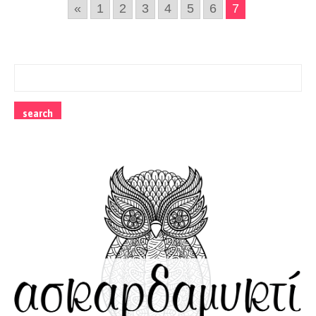
«
1
2
3
4
5
6
7