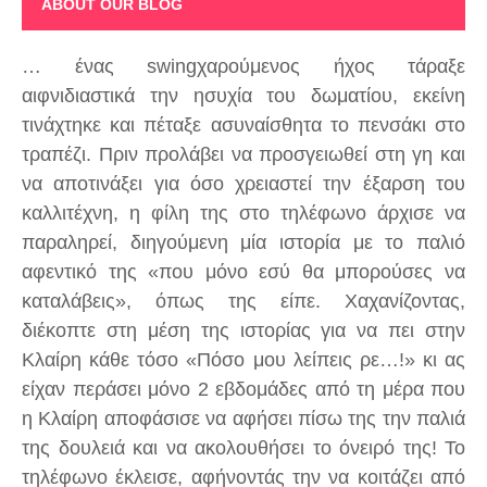
ABOUT OUR BLOG
… ένας swingχαρούμενος ήχος τάραξε
αιφνιδιαστικά την ησυχία του δωματίου, εκείνη
τινάχτηκε και πέταξε ασυναίσθητα το πενσάκι στο
τραπέζι. Πριν προλάβει να προσγειωθεί στη γη και
να αποτινάξει για όσο χρειαστεί την έξαρση του
καλλιτέχνη, η φίλη της στο τηλέφωνο άρχισε να
παραληρεί, διηγούμενη μία ιστορία με το παλιό
αφεντικό της «που μόνο εσύ θα μπορούσες να
καταλάβεις», όπως της είπε. Χαχανίζοντας,
διέκοπτε στη μέση της ιστορίας για να πει στην
Κλαίρη κάθε τόσο «Πόσο μου λείπεις ρε…!» κι ας
είχαν περάσει μόνο 2 εβδομάδες από τη μέρα που
η Κλαίρη αποφάσισε να αφήσει πίσω της την παλιά
της δουλειά και να ακολουθήσει το όνειρό της! Το
τηλέφωνο έκλεισε, αφήνοντάς την να κοιτάζει από