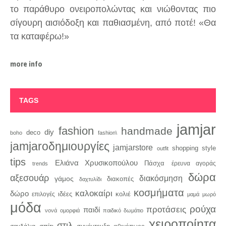
το παράθυρο ονειροπολώντας και νιώθοντας πιο
σίγουρη αισιόδοξη και παθιασμένη, από ποτέ! «Θα
τα καταφέρω!»
more info
TAGS
jamjar
fashion
handmade
diy
deco
boho
fashion\
jamjaroδημιουργίες
jamjarstore
style
shopping
outfit
tips
Ελιάνα Χρυσικοπούλου
Πάσχα
trends
έρευνα αγοράς
δώρα
αξεσουάρ
διακόσμηση
γάμος
διακοπές
δαχτυλίδι
κοσμήματα
καλοκαίρι
δώρο
κολιέ
ιδέες
επιλογές
μαμά
μωρό
μόδα
ρούχα
προτάσεις
παιδί
νονά
ομορφιά
παιδικό δωμάτιο
χειροποίητα
στιλ