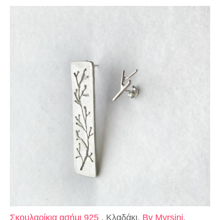
Σκουλαρίκια ασήμι 925
, Κλαδάκι,
Βy Myrsini
,