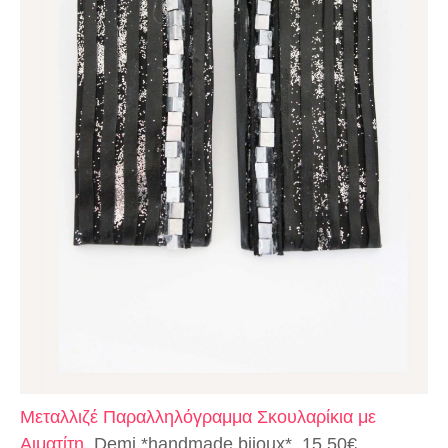
Μεταλλιζέ Παραλληλόγραμμα Σκουλαρίκια με
Αιματίτη
, Demi *handmade bijoux*, 15,50€