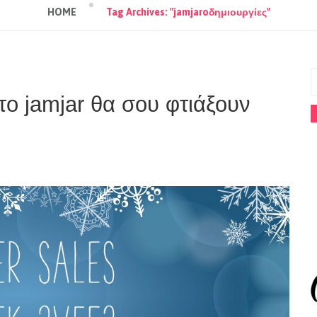
HOME
Tag Archives: "jamjaroδημιουργίες"
το jamjar θα σου φτιάξουν