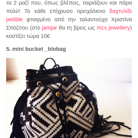
τα 2 μαζί που, όπως βλέπεις, ταιριάζουν και πάρα
πολύ! Το κάθε επίχρυσο ορειχάλκινο
δαχτυλίδι
pebble
φτιαγμένο από την ταλαντούχα Xριστίνα
Σπόζιτου (στο
jamjar
θα τη βρεις ως
mcs jewellery
)
κοστίζει τώρα 10€
5. mini bucket _blobag