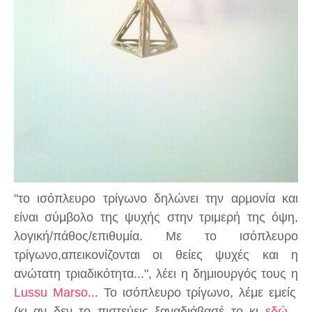
"το ισόπλευρο τρίγωνο δηλώνει την αρμονία και
είναι σύμβολο της ψυχής στην τριμερή της όψη,
λογική/πάθος/επιθυμία. Με το ισόπλευρο
τρίγωνο,απεικονίζονται οι θείες ψυχές και η
ανώτατη τριαδικότητα...", λέει η δημιουργός τους η
Lussu Marso
... Το ισόπλευρο τρίγωνο, λέμε εμείς
(κι αν δεν το πιστεύεις ξαναδιάβασέ το κι
εδώ
-