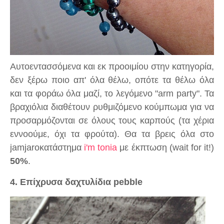
Aυτοεντασσόμενα και εκ προοιμίου στην κατηγορία,
δεν ξέρω ποιο απ' όλα θέλω, οπότε τα θέλω όλα
και τα φοράω όλα μαζί, το λεγόμενο "arm party". Τα
βραχιόλια διαθέτουν ρυθμιζόμενο κούμπωμα για να
προσαρμόζονται σε όλους τους καρπούς (τα χέρια
εννοούμε, όχι τα φρούτα). Θα τα βρεις όλα στο
jamjarοκατάστημα
i'm tonia
με έκπτωση (wait for it!)
50%
.
4. Επίχρυσα δαχτυλίδια pebble