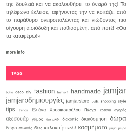
της δουλειά και να ακολουθήσει το όνειρό της! Το
τηλέφωνο έκλεισε, αφήνοντάς την να κοιτάζει από
το παράθυρο ονειροπολώντας και νιώθοντας πιο
σίγουρη αισιόδοξη και παθιασμένη, από ποτέ! «Θα
τα καταφέρω!»
more info
TAGS
jamjar
fashion
handmade
diy
deco
boho
fashion\
jamjaroδημιουργίες
jamjarstore
style
shopping
outfit
tips
Ελιάνα Χρυσικοπούλου
Πάσχα
trends
έρευνα αγοράς
δώρα
αξεσουάρ
διακόσμηση
γάμος
διακοπές
δαχτυλίδι
κοσμήματα
καλοκαίρι
δώρο
κολιέ
ιδέες
επιλογές
μαμά
μωρό