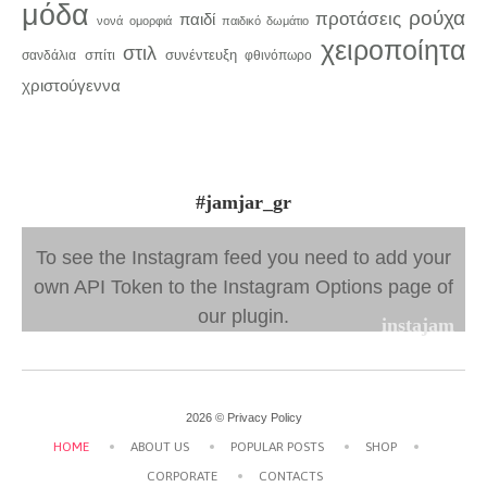
μόδα
ρούχα
προτάσεις
παιδί
νονά
ομορφιά
παιδικό δωμάτιο
χειροποίητα
στιλ
σπίτι
συνέντευξη
σανδάλια
φθινόπωρο
χριστούγεννα
#jamjar_gr
To see the Instagram feed you need to add your
own API Token to the Instagram Options page of
our plugin.
instajam
2026 ©
Privacy Policy
HOME
ABOUT US
POPULAR POSTS
SHOP
CORPORATE
CONTACTS