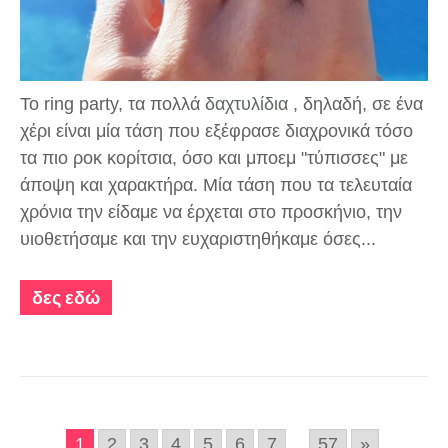
Το ring party, τα πολλά
δαχτυλίδια
, δηλαδή, σε ένα
χέρι είναι μία τάση που εξέφρασε διαχρονικά τόσο
τα πιο ροκ κορίτσια, όσο και μποεμ "τύπισσες" με
άποψη και χαρακτήρα. Μία τάση που τα τελευταία
χρόνια την είδαμε να έρχεται στο προσκήνιο, την
υιοθετήσαμε και την ευχαριστηθήκαμε όσες...
δες εδώ
1
2
3
4
5
6
7
...
57
»