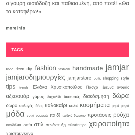
σίγουρη αισιόδοξη και παθιασμένη, από ποτέ! «Θα
τα καταφέρω!»
more info
TAGS
jamjar
fashion
handmade
diy
deco
boho
fashion\
jamjaroδημιουργίες
jamjarstore
style
shopping
outfit
tips
Ελιάνα Χρυσικοπούλου
Πάσχα
trends
έρευνα αγοράς
δώρα
αξεσουάρ
διακόσμηση
γάμος
διακοπές
δαχτυλίδι
κοσμήματα
καλοκαίρι
δώρο
κολιέ
ιδέες
επιλογές
μαμά
μωρό
μόδα
ρούχα
προτάσεις
παιδί
νονά
ομορφιά
παιδικό δωμάτιο
χειροποίητα
στιλ
σπίτι
συνέντευξη
σανδάλια
φθινόπωρο
χριστούγεννα