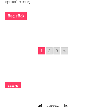
κριτική στους...
δες εδώ
1
2
3
»