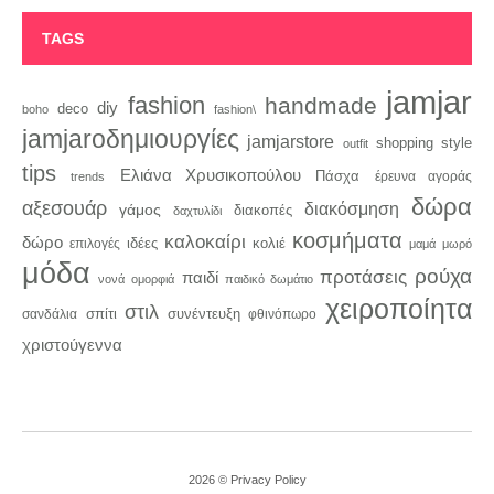
TAGS
jamjar
fashion
handmade
diy
deco
boho
fashion\
jamjaroδημιουργίες
jamjarstore
style
shopping
outfit
tips
Ελιάνα Χρυσικοπούλου
Πάσχα
trends
έρευνα αγοράς
δώρα
αξεσουάρ
διακόσμηση
γάμος
διακοπές
δαχτυλίδι
κοσμήματα
καλοκαίρι
δώρο
κολιέ
ιδέες
επιλογές
μαμά
μωρό
μόδα
ρούχα
προτάσεις
παιδί
νονά
ομορφιά
παιδικό δωμάτιο
χειροποίητα
στιλ
σπίτι
συνέντευξη
σανδάλια
φθινόπωρο
χριστούγεννα
2026 ©
Privacy Policy