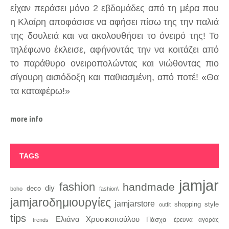
είχαν περάσει μόνο 2 εβδομάδες από τη μέρα που
η Κλαίρη αποφάσισε να αφήσει πίσω της την παλιά
της δουλειά και να ακολουθήσει το όνειρό της! Το
τηλέφωνο έκλεισε, αφήνοντάς την να κοιτάζει από
το παράθυρο ονειροπολώντας και νιώθοντας πιο
σίγουρη αισιόδοξη και παθιασμένη, από ποτέ! «Θα
τα καταφέρω!»
more info
TAGS
jamjar
fashion
handmade
diy
deco
boho
fashion\
jamjaroδημιουργίες
jamjarstore
style
shopping
outfit
tips
Ελιάνα Χρυσικοπούλου
Πάσχα
trends
έρευνα αγοράς