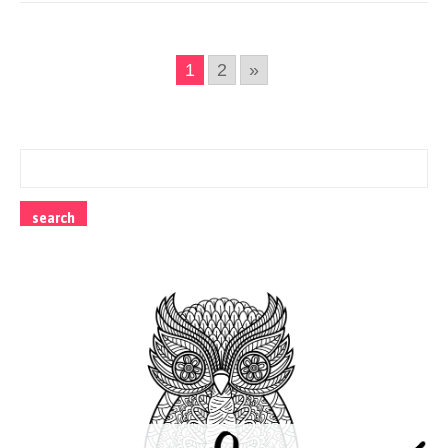
1
2
»