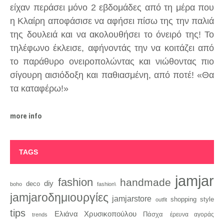
είχαν περάσει μόνο 2 εβδομάδες από τη μέρα που
η Κλαίρη αποφάσισε να αφήσει πίσω της την παλιά
της δουλειά και να ακολουθήσει το όνειρό της! Το
τηλέφωνο έκλεισε, αφήνοντάς την να κοιτάζει από
το παράθυρο ονειροπολώντας και νιώθοντας πιο
σίγουρη αισιόδοξη και παθιασμένη, από ποτέ! «Θα
τα καταφέρω!»
more info
TAGS
jamjar
fashion
handmade
diy
deco
boho
fashion\
jamjaroδημιουργίες
jamjarstore
style
shopping
outfit
tips
Ελιάνα Χρυσικοπούλου
Πάσχα
trends
έρευνα αγοράς