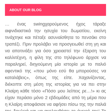
ABOUT OUR BLOG
… ένας swingχαρούμενος ήχος τάραξε
αιφνιδιαστικά την ησυχία του δωματίου, εκείνη
τινάχτηκε και πέταξε ασυναίσθητα το πενσάκι στο
τραπέζι. Πριν προλάβει να προσγειωθεί στη γη και
να αποτινάξει για όσο χρειαστεί την έξαρση του
καλλιτέχνη, η φίλη της στο τηλέφωνο άρχισε να
παραληρεί, διηγούμενη μία ιστορία με το παλιό
αφεντικό της «που μόνο εσύ θα μπορούσες να
καταλάβεις», όπως της είπε. Χαχανίζοντας,
διέκοπτε στη μέση της ιστορίας για να πει στην
Κλαίρη κάθε τόσο «Πόσο μου λείπεις ρε…!» κι ας
είχαν περάσει μόνο 2 εβδομάδες από τη μέρα που
η Κλαίρη αποφάσισε να αφήσει πίσω της την παλιά
της δουλειά και να ακολουθήσει το όνειρό της! Το