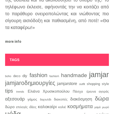
τηλέφωνο έκλεισε, αφήνοντάς την να κοιτάζει από
το παράθυρο ονειροπολώντας και νιώθοντας πιο
σίγουρη αισιόδοξη και παθιασμένη, από ποτέ! «Θα
τα καταφέρω!»
more info
TAGS
jamjar
fashion
handmade
diy
deco
boho
fashion\
jamjaroδημιουργίες
jamjarstore
style
shopping
outfit
tips
Ελιάνα Χρυσικοπούλου
Πάσχα
trends
έρευνα αγοράς
δώρα
αξεσουάρ
διακόσμηση
γάμος
διακοπές
δαχτυλίδι
κοσμήματα
καλοκαίρι
δώρο
κολιέ
ιδέες
επιλογές
μαμά
μωρό
μόδα