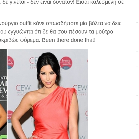
δε γίνεται - δεν είναι δυνατόν! Είσαι καλεσμένη σε
νούργιο outfit κάνε οπωσδήποτε μία βόλτα να δεις
σου εγγυώνται ότι δε θα σου πέσουν τα μούτρα
 ακριβώς φόρεμα. Βeen there done that!