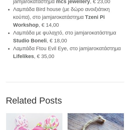
jamjarοκατάστημα
mcs jewellery
,
€
23,00
Λαμπάδα Bird house (με δώρο ανοιξιάτικη
κούπα), στο jamjaroκατάστημα
Tzeni Pi
Workshop
,
€
14,00
Λαμπάδα με φυλαχτό, στο jamjarοκατάστημα
Studio Boneli
,
€
18,00
Λαμπάδα Ftou Evil Eye, στο jamjarοκατάστημα
Lifelikes
,
€
35,00
Related Posts