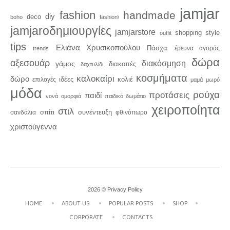
jamjar
fashion
handmade
diy
deco
boho
fashion\
jamjaroδημιουργίες
jamjarstore
style
shopping
outfit
tips
Ελιάνα Χρυσικοπούλου
Πάσχα
trends
έρευνα αγοράς
δώρα
αξεσουάρ
διακόσμηση
γάμος
διακοπές
δαχτυλίδι
κοσμήματα
καλοκαίρι
δώρο
κολιέ
ιδέες
επιλογές
μαμά
μωρό
μόδα
ρούχα
προτάσεις
παιδί
νονά
ομορφιά
παιδικό δωμάτιο
χειροποίητα
στιλ
σπίτι
συνέντευξη
σανδάλια
φθινόπωρο
χριστούγεννα
2026 ©
Privacy Policy
HOME
ABOUT US
POPULAR POSTS
SHOP
CORPORATE
CONTACTS