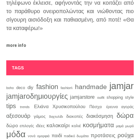
τηλέφωνο έκλεισε, αφήνοντάς την να κοιτάζει από
το παράθυρο ονειροπολώντας και νιώθοντας πιο
σίγουρη αισιόδοξη και παθιασμένη, από ποτέ! «Θα
τα καταφέρω!»
more info
TAGS
jamjar
fashion
handmade
diy
deco
boho
fashion\
jamjaroδημιουργίες
jamjarstore
style
shopping
outfit
tips
Ελιάνα Χρυσικοπούλου
Πάσχα
trends
έρευνα αγοράς
δώρα
αξεσουάρ
διακόσμηση
γάμος
διακοπές
δαχτυλίδι
κοσμήματα
καλοκαίρι
δώρο
κολιέ
ιδέες
επιλογές
μαμά
μωρό
μόδα
ρούχα
προτάσεις
παιδί
νονά
ομορφιά
παιδικό δωμάτιο