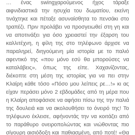
… ένας swingχαρούμενος ήχος τάραξε
αιφνιδιαστικά την ησυχία του δωματίου, εκείνη
τινάχτηκε και πέταξε ασυναίσθητα το πενσάκι στο
τραπέζι. Πριν προλάβει να προσγειωθεί στη γη και
να αποτινάξει για όσο χρειαστεί την έξαρση του
καλλιτέχνη, η φίλη της στο τηλέφωνο άρχισε να
παραληρεί, διηγούμενη μία ιστορία με το παλιό
αφεντικό της «που μόνο εσύ θα μπορούσες να
καταλάβεις», όπως της είπε. Χαχανίζοντας,
διέκοπτε στη μέση της ιστορίας για να πει στην
Κλαίρη κάθε τόσο «Πόσο μου λείπεις ρε…!» κι ας
είχαν περάσει μόνο 2 εβδομάδες από τη μέρα που
η Κλαίρη αποφάσισε να αφήσει πίσω της την παλιά
της δουλειά και να ακολουθήσει το όνειρό της! Το
τηλέφωνο έκλεισε, αφήνοντάς την να κοιτάζει από
το παράθυρο ονειροπολώντας και νιώθοντας πιο
σίγουρη αισιόδοξη και παθιασμένη, από ποτέ! «Θα