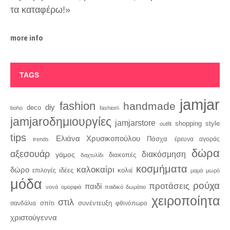
τα καταφέρω!»
more info
TAGS
jamjar
fashion
handmade
diy
deco
boho
fashion\
jamjaroδημιουργίες
jamjarstore
style
shopping
outfit
tips
Ελιάνα Χρυσικοπούλου
Πάσχα
trends
έρευνα αγοράς
δώρα
αξεσουάρ
διακόσμηση
γάμος
διακοπές
δαχτυλίδι
κοσμήματα
καλοκαίρι
δώρο
κολιέ
ιδέες
επιλογές
μαμά
μωρό
μόδα
ρούχα
προτάσεις
παιδί
νονά
ομορφιά
παιδικό δωμάτιο
χειροποίητα
στιλ
σπίτι
συνέντευξη
σανδάλια
φθινόπωρο
χριστούγεννα